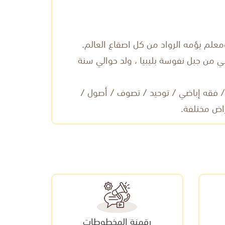
 من جبل نفوسة بليبيا ، ولد حوالي سنة
قه سني / فقه إباضي / توحيد / تصوف / أصول /
اض مختلفة.
رقمنة المخطوطات