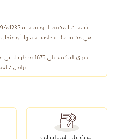
تأسست المكتبة البارونية سنه 1235ه/1819م. يعد هذا الصرح الأعرق في جزيرة جربة وهو قبلة للباحثين ومعلم يؤمه الرواد من كل اصقاع العالم.
هي مكتبة عائلية خاصة أسسها أبو عثمان 
تحتوي المكتبة على
فرائض / لغة
البحث على المخطوطات