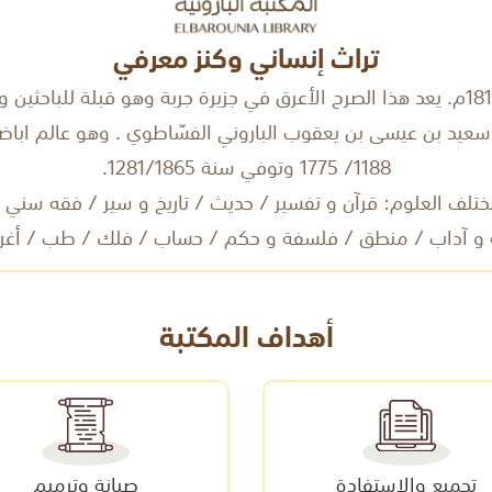
تراث إنساني وكنز معرفي
سعيد بن عيسى بن يعقوب الباروني الفسّاطوي . وهو عالم اباضي
1188/ 1775 وتوفي سنة 1281/1865.
 1675 مخطوطا في مختلف العلوم: قرآن و تفسير / حديث / تاريخ و سير / ف
 و آداب / منطق / فلسفة و حكم / حساب / فلك / طب / أغر
أهداف المكتبة
تجميع والإستفادة
صيانة وترميم