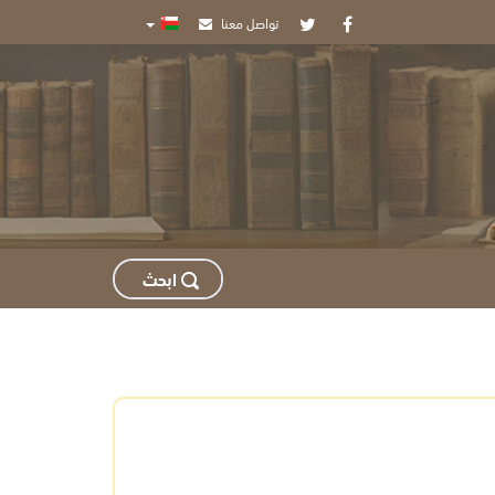
تواصل معنا
اﺑﺤﺚ