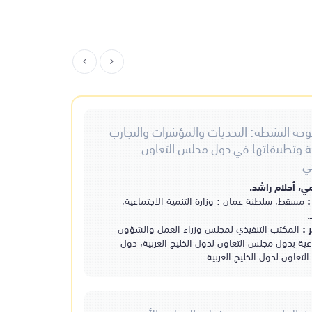
ط
وخة النشطة: التحديات والمؤشرات والتجارب
كتاب 
حة وتطبيقاتها في دول مجلس التعاون
د بن يعقوب.
الجويني
مخطوطة
مخطوطة
ي
بارونية، جربة : الجمهورية التونسية.
المصدر
أيا طيب الأسماء يا من هو
كتاب الورقات
الله
ي، أحلام راشد.
الجويني، أبو المعالي.
سعد ( المقحطر ).
:
مسقط، سلطنة عمان : وزارة التنمية الاجتماعية،
 :
المكتب التنفيذي لمجلس وزراء العمل والشؤون
عية بدول مجلس التعاون لدول الخليج العربية، دول
تعاون لدول الخليج العربية.
رح دلائل الخيرات
شرح ا
المصدر
مخطوطة
مخطوطة
بارونية، جربة : الجمهورية التونسية.
مجموعة فوائد من كتاب
شمس المعارف الكبرى
شرح الاستعارات