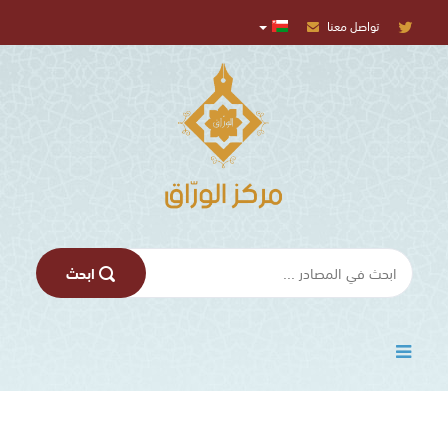
تواصل معنا
المركز
الإعلامي
تسجيل
الدخول
اﺑﺤﺚ