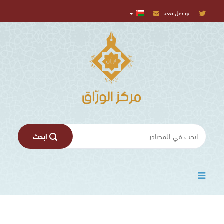
تواصل معنا
المركز
الإعلامي
تسجيل
الدخول
اﺑﺤﺚ