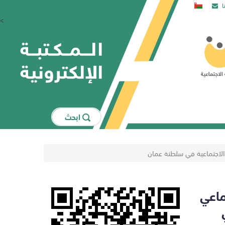
ا
<
اﺑﺤﺚ
 الاجتماعية في سلطنة عمان
ماعي