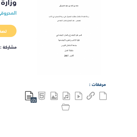
وزارة
المحروقي
تصف
مشاركة :
مرفقات :
(2)