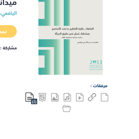
ميدان
اليافعي،
تصف
مشاركة :
مرفقات :
(2)