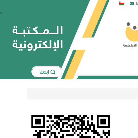
ا
<
اﺑﺤﺚ