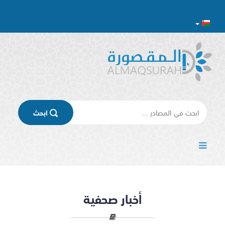
اﺑﺤﺚ
أخبار صحفية