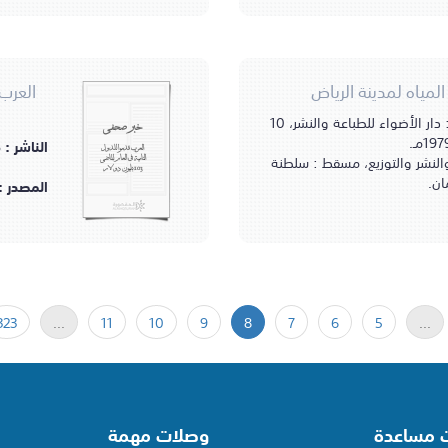
لمياه لمدينة الرياض
مسقط، سلطنة عمان : دار الأضواء للطباعة والنشر، 10
خبر صحفي
الناشر :
العرب قدموا للدول
والنشر والتوزيع، مسقط : سلطنة
النامية في العام الماضي
103 بليون دولار
ان.
المصدر :
323
...
11
10
9
8
7
6
5
...
ت مساعدة
وصلات مهمة