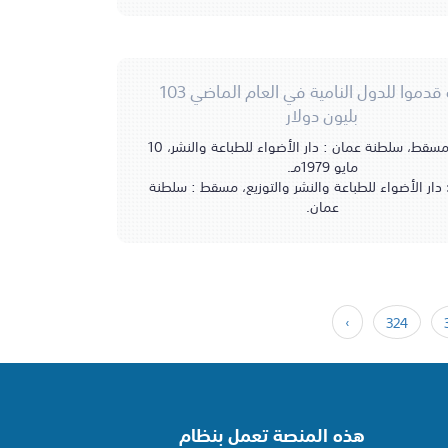
العرب قدموا للدول النامية في العام الماضي 103
بليون دولار
مسقط، سلطنة عمان : دار الأضواء للطباعة والنشر، 10
مايو 1979مـ.
دار الأضواء للطباعة والنشر والتوزيع، مسقط : سلطنة
عمان.
›
324
هذه المنصة تعمل بنظام