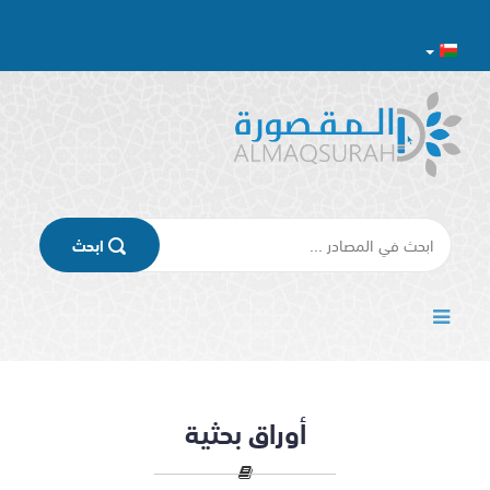
اﺑﺤﺚ
أوراق بحثية