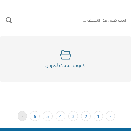
لا توجد بيانات للعرض
›
6
5
4
3
2
1
‹