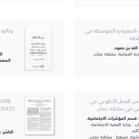
الصغيرة و المتوسطة في
لطنة
ورقة بحثية
وبائية داء الكلب في
الله بن حمود.
عمان: دراسة بأثر
رجعي 1991 - 2013 =
دية العمانية، سلطنة عمان.
ال
Epidemiology of
rabies in Oman:
المصد
العبيداني، إدريس.
a retrospective
study (1991–2013)
بوس للعمل التطوعي في
MORE
وعي في سلطنة عمان
ESULTS
: قسم المؤشرات الاجتماعية.
 وزارة التنمية الاجتماعية،
ـ.
الناشر :
جتماعية، مسقط : سلطنة عمان.