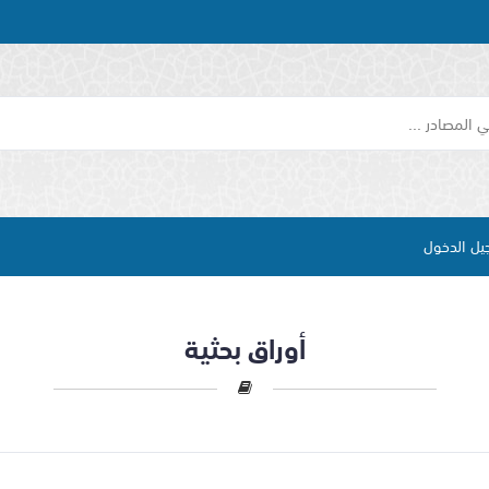
يل الدخول
أوراق بحثية