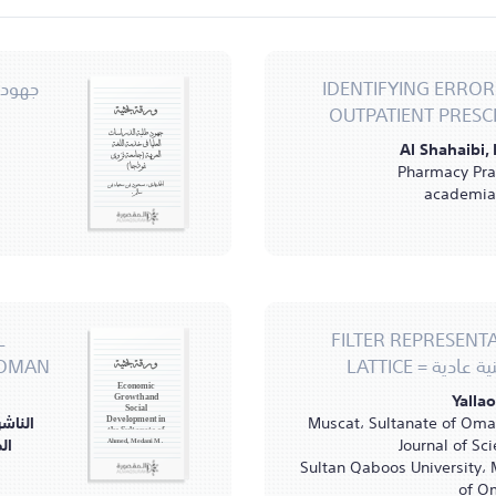
IDENTIFYING ERRO
جهود ط
OUTPATIENT PRESC
ورقة بحثية
جهود طلبة الدراسات
Al Shahaibi, 
العليا في خدمة اللغة
العربية (جامعة نزوى
Pharmacy Pra
نموذجا)
academia
الحديدي، مسعود بن سعيد بن
سالم.
L
FILTER REPRESEN
 بنية عادية
 OMAN
ورقة بحثية
Economic
Yallao
Growth and
Social
Muscat، Sultanate of Oma
الناشر
Development in
the Sultanate of
ال
Ahmed, Medani M.
Oman
Sultan Qaboos University، 
of O