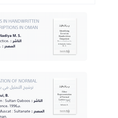
RS IN HANDWRITTEN
RIPTIONS IN OMAN
ورقة بحثية
Identifying
Nadiya M. S.
Errors in
Handwritten
الناشر :
ctice،
Outpatient
Prescriptions in
المصدر :
،
Al Shahaibi, Nadiya
Oman
M. S.
TATION OF NORMAL
LATTICE = ترشيح التمثيل في
ورقة بحثية
Filter
ui, B.
Representation
of Normal
الناشر :
n : Sultan Qaboos
Lattice = ترشيح
التمثيل في بنية عادية
Journal of Science، 1996مـ.
Yallaoui, B.
المصدر :
Muscat : Sultanate
man.