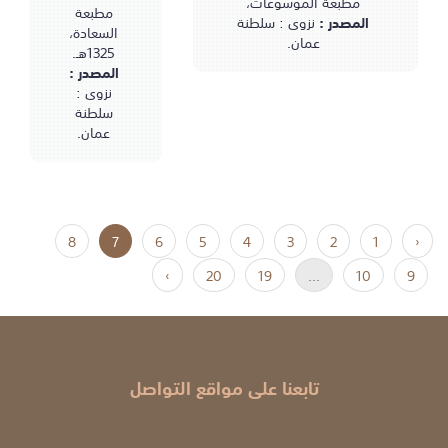
مطبعة الموسوعات،
مطبعة
المصدر :
نزوى : سلطنة
السعادة،
عمان.
1325هـ.
المصدر :
نزوى :
سلطنة
عمان.
8
7
6
5
4
3
2
1
‹
›
20
19
...
10
9
تابعنا على مواقع التواصل