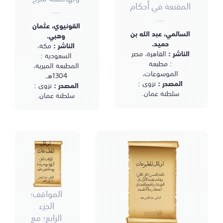
المقنعة في أحكام
...
...
القونيوي، عثمان
السالمي، عبد الله بن
وهبي.
حميد.
الناشر :
مكة،
الناشر :
القاهرة، مصر
السعودية :
: مطبعة
المطبعة الميرية،
الموسوعات،
1304هـ.
المصدر :
نزوى :
المصدر :
نزوى :
سلطنة عمان.
سلطنة عمان.
أوائل
المطبوعات
المواقف؛ الجزء
أوائل المطبوعات
الرابع؛ مع شرحه؛
مع حاشيتين عليه
طلعة الشمس؛ الجزء الثاني؛
الإيجي، عبد الرحمن
وبهامشه بهجة الأنوار في
بن أحمد.
العقيدة، والحجج المقنعة في
المواقف؛
أحكام صلاة الجمعة
السالمي، عبد الله بن حميد.
الجزء
الرابع؛ مع