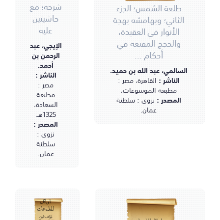
شرحه؛ مع
طلعة الشمس؛ الجزء
حاشيتين
الثاني؛ وبهامشه بهجة
عليه
الأنوار في العقيدة،
والحجج المقنعة في
الإيجي، عبد
أحكام ...
الرحمن بن
أحمد.
السالمي، عبد الله بن حميد.
الناشر :
الناشر :
القاهرة، مصر :
مصر :
مطبعة الموسوعات،
مطبعة
المصدر :
نزوى : سلطنة
السعادة،
عمان.
1325هـ.
المصدر :
نزوى :
سلطنة
عمان.
أوائل
المطبوعات
المواقف؛ الجزء