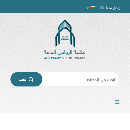
تواصل معنا
المركز
الإعلامي
تسجيل
الدخول
اﺑﺤﺚ