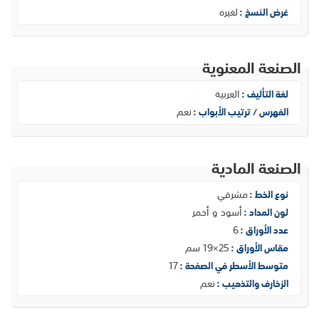
لغيره
غرض النسخ :
الصنعة المعنوية
العربية
لغة التأليف :
نعم
الفهرس / ترتيب الأبواب :
الصنعة المادية
مشرقي
نوع الخط :
أسود و أحمر
لون المداد :
6
عدد الأوراق :
25×19 سم
مقاس الأوراق :
17
متوسط الأسطر في الصفحة :
نعم
الزخارف والتذهيب :