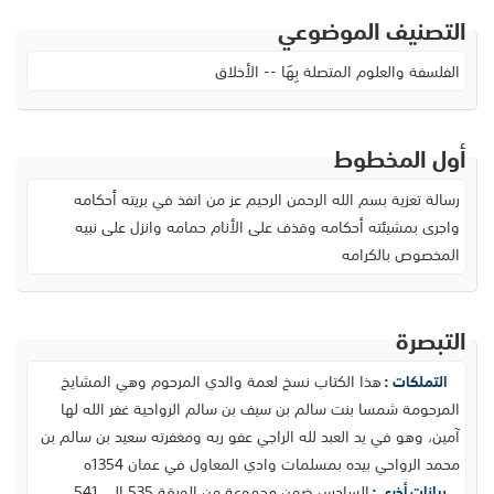
التصنيف الموضوعي
الفلسفة والعلوم المتصلة بِهَا -- الأخلاق
أول المخطوط
رسالة تعزية بسم الله الرحمن الرحيم عز من انفذ في بريته أحكامه
واجرى بمشيئته أحكامه وقذف على الأنام حمامه وانزل على نبيه
المخصوص بالكرامه
التبصرة
هذا الكتاب نسخ لعمة والدي المرحوم وهي المشايخ
التملكات :
المرحومة شمسا بنت سالم بن سيف بن سالم الرواحية غفر الله لها
آمين، وهو في يد العبد لله الراجي عفو ربه ومغفرته سعيد بن سالم بن
محمد الرواحي بيده بمسلمات وادي المعاول في عمان 1354ه
السادس ضمن مجموعة من الورقة 535 الى 541،
بيانات أخرى :