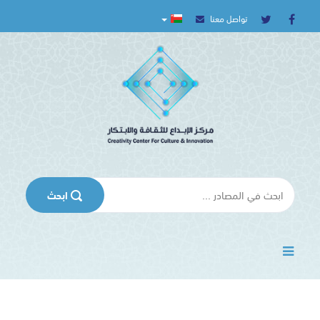
تواصل معنا
المركز
الإعلامي
تسجيل
الدخول
اﺑﺤﺚ