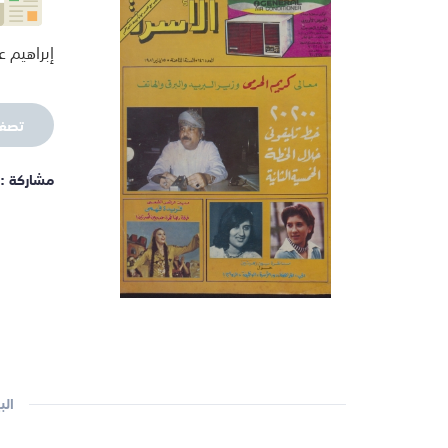
إبراهيم ع
تصف
مشاركة :
الب