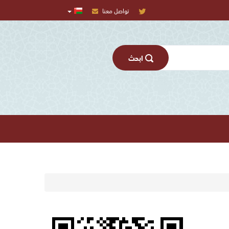
تواصل معنا
اﺑﺤﺚ