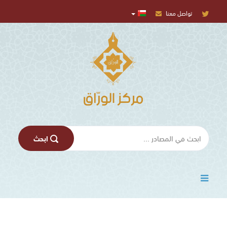
تواصل معنا
المركز
الإعلامي
تسجيل
الدخول
اﺑﺤﺚ