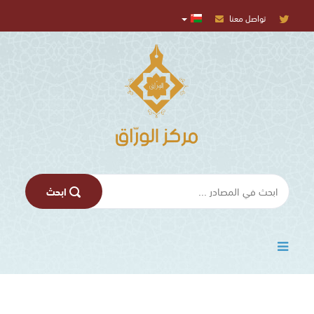
تواصل معنا
المركز
الإعلامي
تسجيل
الدخول
اﺑﺤﺚ