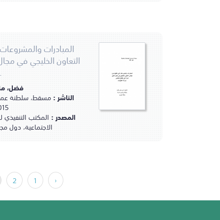
المبادرات والمشروعات
التعاون الخليجي في مجال
.
فضل، من
الناشر :
مسقط، سلطنة عمان :
2015م
المصدر :
المكتب التنفيذي 
الاجتماعية، دول مج
2
1
‹