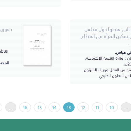
 التي نفذتها دول مجلس
حقوق ا
 تمكين المرأة في القطاع
..
الناش
ى عباس.
 وزارة التنمية الاجتماعية،
المصد
ـ.
لمجلس العمل ووزراء الشؤون
لس التعاون الخليجي.
...
16
15
14
13
12
11
10
...