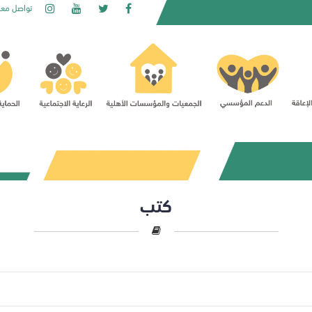
تواصل معن
كتب