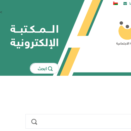
ا
<
اﺑﺤﺚ