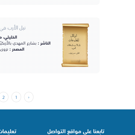
نيل الأرب في
الخليلي، 
أوائل
المطبوعات
الناشر :
بشارع المهدي بالأزبكيّة، 
نيل الأرب في مثلثات
المصدر :
نزوى 
العرب
الخليلي، حسن قويدر.
2
1
‹
تابعنا على مواقع التواصل
تعليما