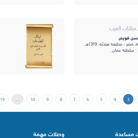
 مثلثات العرب
حسن قويدر.
أوائل
المطبوعات
مصر : مطبعة هنديّة، 1319هـ.
النيل وشفاء العليل؛ الجزء
: سلطنة عمان.
الأوّل
الثميني، عبد العزيز.
19
...
10
9
8
7
6
5
4
3
ت مساعدة
وصلات مهمة