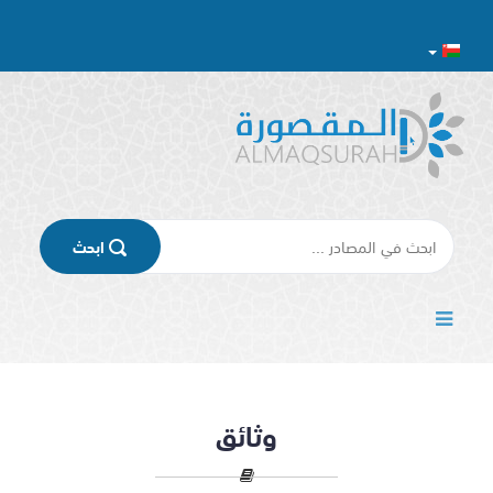
اﺑﺤﺚ
وثائق