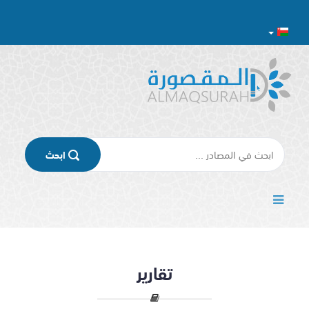
اﺑﺤﺚ
تقارير