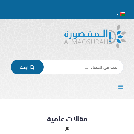
اﺑﺤﺚ
مقالات علمية