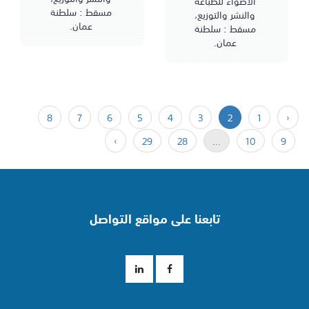
الأضواء للطباعة
مسقط : سلطنة
والنشر والتوزيع،
عمان.
مسقط : سلطنة
عمان.
8
7
6
5
4
3
2
1
‹
›
29
28
...
10
9
تابعنا على مواقع التواصل